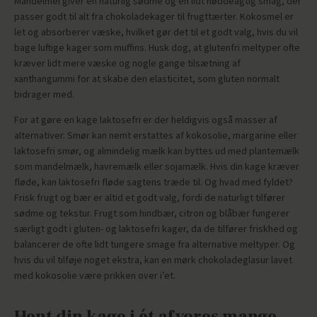
Mandelmel giver en naturlig sødme og en lidt nøddeagtig smag, der
passer godt til alt fra chokoladekager til frugttærter. Kokosmel er
let og absorberer væske, hvilket gør det til et godt valg, hvis du vil
bage luftige kager som muffins. Husk dog, at glutenfri meltyper ofte
kræver lidt mere væske og nogle gange tilsætning af
xanthangummi for at skabe den elasticitet, som gluten normalt
bidrager med.
For at gøre en kage laktosefri er der heldigvis også masser af
alternativer. Smør kan nemt erstattes af kokosolie, margarine eller
laktosefri smør, og almindelig mælk kan byttes ud med plantemælk
som mandelmælk, havremælk eller sojamælk. Hvis din kage kræver
fløde, kan laktosefri fløde sagtens træde til. Og hvad med fyldet?
Frisk frugt og bær er altid et godt valg, fordi de naturligt tilfører
sødme og tekstur. Frugt som hindbær, citron og blåbær fungerer
særligt godt i gluten- og laktosefri kager, da de tilfører friskhed og
balancerer de ofte lidt tungere smage fra alternative meltyper. Og
hvis du vil tilføje noget ekstra, kan en mørk chokoladeglasur lavet
med kokosolie være prikken over i’et.
Hent din kage i ét af vores mange