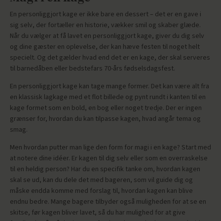
En personliggjort kage er ikke bare en dessert – det er en gave i
sig selv, der fortæller en historie, vækker smil og skaber glæde.
Når du vælger at få lavet en personliggjort kage, giver du dig selv
og dine gæster en oplevelse, der kan hæve festen til noget helt
specielt. Og det gælder hvad end det er en kage, der skal serveres
til barnedåben eller bedstefars 70-års fødselsdagsfest.
En personliggjort kage kan tage mange former. Det kan være alt fra
en klassisk lagkage med et flot billede og pynt rundt i kanten til en
kage formet som en bold, en bog eller noget tredje. Der er ingen
grænser for, hvordan du kan tilpasse kagen, hvad angår tema og
smag.
Men hvordan putter man lige den form for magi i en kage? Start med
at notere dine idéer. Er kagen til dig selv eller som en overraskelse
til en heldig person? Har du en specifik tanke om, hvordan kagen
skal se ud, kan du dele det med bageren, som vil guide dig og
måske endda komme med forslag til, hvordan kagen kan blive
endnu bedre. Mange bagere tilbyder også muligheden for at se en
skitse, før kagen bliver lavet, så du har mulighed for at give