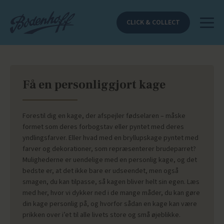
CLICK & COLLECT
Få en personliggjort kage
Forestil dig en kage, der afspejler fødselaren – måske
formet som deres forbogstav eller pyntet med deres
yndlingsfarver. Eller hvad med en bryllupskage pyntet med
farver og dekorationer, som repræsenterer brudeparret?
Mulighederne er uendelige med en personlig kage, og det
bedste er, at det ikke bare er udseendet, men også
smagen, du kan tilpasse, så kagen bliver helt sin egen. Læs
med her, hvor vi dykker ned i de mange måder, du kan gøre
din kage personlig på, og hvorfor sådan en kage kan være
prikken over i’et til alle livets store og små øjeblikke.