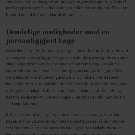
feedback. Når så designet er fastlagt, begynder bageren arbejdet
med at gøre kagen til virkelighed, og inden du ser dig om, får du en
besked om, at kagen er klar til afhentning.
Uendelige muligheder med en
personliggjort kage
Vi kan ikke sige det for mange gange – en af de største fordele ved
at vælge en personliggjort kage er de uendelige muligheder, denne
slags kage giver. Hvis du drømmer om en temakage, kan alt fra
superhelte og prinsesser til natur og sport indgå i designet. Men
der behøver ikke at være figurer på. Er du måske interesseret i
kunst eller bare godt kan lide det lidt mere abstrakte element, så er
det også en mulighed. Du kan også få en blanding af det hele og
bestille en abstrakt Superman-kage – meget specielt, men i hvert
fald iøjnefaldende.
Det, vi prøver på at sige, er, at du helt selv kan vælge, hvordan
kagen skal se ud. Farver og mønstre kan tilpasses, så de matcher
festens tema eller modtagerens yndlingsfarver.Mulighederne er
lige så varierede som de smagskombinationer, du kan vælge