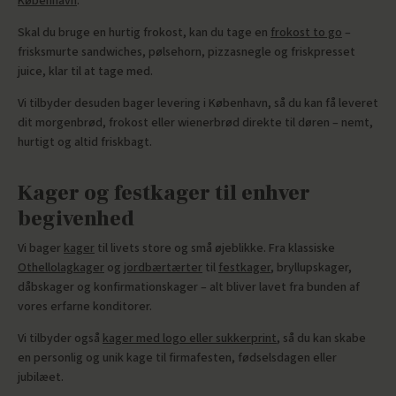
København
.
Skal du bruge en hurtig frokost, kan du tage en
frokost to go
–
frisksmurte sandwiches, pølsehorn, pizzasnegle og friskpresset
juice, klar til at tage med.
Vi tilbyder desuden bager levering i København, så du kan få leveret
dit morgenbrød, frokost eller wienerbrød direkte til døren – nemt,
hurtigt og altid friskbagt.
Kager og festkager til enhver
begivenhed
Vi bager
kager
til livets store og små øjeblikke. Fra klassiske
Othellolagkager
og
jordbærtærter
til
festkager
, bryllupskager,
dåbskager og konfirmationskager – alt bliver lavet fra bunden af
vores erfarne konditorer.
Vi tilbyder også
kager med logo eller sukkerprint
, så du kan skabe
en personlig og unik kage til firmafesten, fødselsdagen eller
jubilæet.