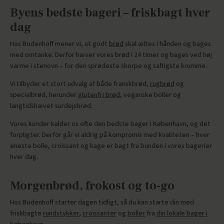
Byens bedste bageri – friskbagt hver
dag
Hos Bodenhoff mener vi, at godt
brød
skal æltes i hånden og bages
med omtanke. Derfor hæver vores brød i 24 timer og bages ved høj
varme i stenovn – for den sprødeste skorpe og saftigste krumme.
Vi tilbyder et stort udvalg af både franskbrød,
rugbrød
og
specialbrød, herunder
glutenfri brød
, veganske boller og
langtidshævet surdejsbrød.
Vores kunder kalder os ofte den bedste bager i København, og det
forpligter. Derfor går vi aldrig på kompromis med kvaliteten – hver
eneste bolle, croissant og kage er bagt fra bunden i vores bagerier
hver dag.
Morgenbrød, frokost og to-go
Hos Bodenhoff starter dagen tidligt, så du kan starte din med
friskbagte
rundstykker
,
croissanter
og
boller
fra
din lokale bager i