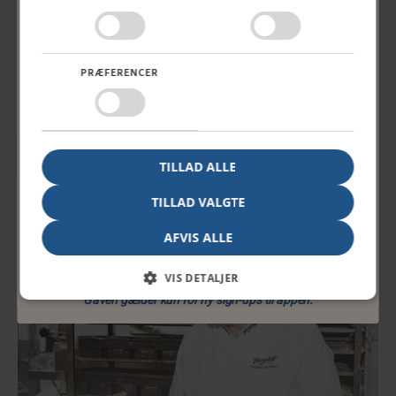
App point
PRÆFERENCER
Drej og vind
Indtast navn og e-mail for at spille.
Morgenbrød
TILLAD ALLE
Email
TILLAD VALGTE
AFVIS ALLE
DREJ PÅ HJULET
VIS DETALJER
​Gaven gælder kun for ny sign-ups til appen.