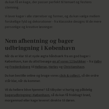
du kan få en kage, der passer perfekt til temaet og festens
stemning.
Vi laver kager i alle størrelser og former, og du kan vælge mellem
forskellige fyld og dekorationer - fra klassiske designs til de mere
personlige og kreative løsninger.
Nem afhentning og bager
udbringning i København
Når du er klar til at nyde ægte håndværk fra en god bager i
København, kan du altid besøge
en af vores 12 butikker
– fra
Valby
og
Frederiksberg
til
Hellerup
,
Herlev
og
Christianshavn
.
Du kan bestille online og bruge vores
click & collect
, så din ordre
står klar, når du kommer.
Vil du hellere blive hjemme? Så tilbyder vi hurtig og pålidelig
bagerudbringning i København
, så du kan få friskbagt brød,
morgenmad eller kage leveret direkte til døren.