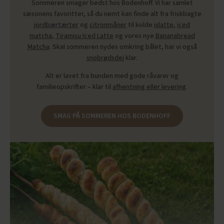
Sommeren smager bedst hos Bodenhoff. Vi har samlet
sæsonens favoritter, så du nemt kan finde alt fra friskbagte
jordbærtærter
og
citronmåner
til kolde
islatte
,
iced
matcha
,
Tiramisu Iced Latte
og vores nye
Bananabread
Matcha
. Skal sommeren nydes omkring bålet, har vi også
snobrødsdej
klar.
Alt er lavet fra bunden med gode råvarer og
familieopskrifter – klar til
afhentning eller levering
.
SMAG PÅ SOMMEREN HOS BODENHOFF