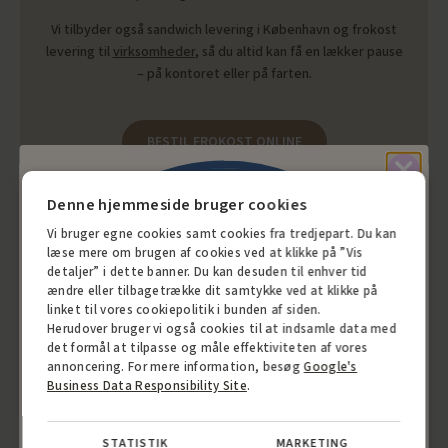
Vi tilbyder også sandwich levering i København og frokost
levering til
virksomheder
, så du altid kan få en lækker pause
– på kontoret eller på farten.
BESTIL FROKOST ONLINE
Denne hjemmeside bruger cookies
App point
Vi bruger egne cookies samt cookies fra tredjepart. Du kan
Nitte
læse mere om brugen af cookies ved at klikke på ”Vis
detaljer” i dette banner. Du kan desuden til enhver tid
ændre eller tilbagetrække dit samtykke ved at klikke på
10% rabat
Gratis gave
linket til vores cookiepolitik i bunden af siden.
Herudover bruger vi også cookies til at indsamle data med
det formål at tilpasse og måle effektiviteten af vores
annoncering. For mere information, besøg
Google's
Gratis gave
10% rabat
Business Data Responsibility Site
.
Nitte
STATISTIK
MARKETING