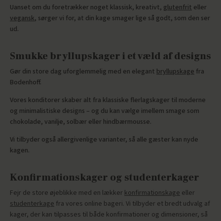
Uanset om du foretrækker noget klassisk, kreativt,
glutenfrit
eller
vegansk
, sørger vi for, at din kage smager lige så godt, som den ser
ud.
Smukke bryllupskager i et væld af designs
Gør din store dag uforglemmelig med en elegant
bryllupskage
fra
Bodenhoff.
Vores konditorer skaber alt fra klassiske flerlagskager til moderne
og minimalistiske designs – og du kan vælge imellem smage som
chokolade, vanilje, solbær eller hindbærmousse.
Vi tilbyder også allergivenlige varianter, så alle gæster kan nyde
kagen.
Konfirmationskager og studenterkager
Fejr de store øjeblikke med en lækker
konfirmationskage
eller
studenterkage
fra vores online bageri. Vi tilbyder et bredt udvalg af
kager, der kan tilpasses til både konfirmationer og dimensioner, så