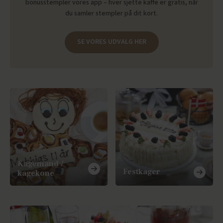
bonusstempler vores app – hver sjette kaffe er gratis, når
du samler stempler på dit kort.
SE VORES UDVALG HER
Kagemand /
Festkager
kagekone