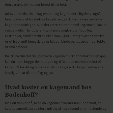
den variant, der passer bedst til din fest.
Ud over de klassiske kagemænd og kagekoner tilbyder vi også et
bredt udvalg af forskellige kagetyper, så du kan få den perfekte
kage til anledningen. Skal det være en traditionel kagemand, kan du
vælge mellem hindbærsnitte, kanelstangkringle, teboller,
rosinboller, studenterbrød eller romkugler. Særligt vores teboller
er et hit blandt børn, da de er luftige, bløde og let søde – perfekte
til små hænder.
Når du har fundet den perfekte kagemand i din foretrukne dejtype,
kan du nemt lægge den i kurven og tilføje den ønskede tekst på
kagen. På bestillingssiden kan du også gøre din kagemand ekstra
festlig ved at tilkøbe flag og lys.
Hvad koster en kagemand hos
Bodenhoff?
Hvis du tænker på, hvad en kagemand koster hos Bodenhoff, er
svaret simpelt. Vores store udvalg af kagemænd er omfattende og