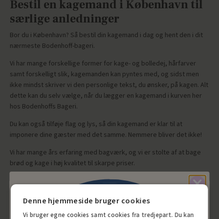
Bestil en kagemand i København til
særlige anledninger
Bor du i København? Så bestil din kagemand i dag og hent den i dit
nærmeste Bodenhoff-bageri.
Vi har mange forskellige former for kage- og bolledej, hårfarver
samt forskelligt slik, kagemanden kan pyntes med, og sidst men
ikke mindst skriver vi den personlige tekst, du ønsker, på kagen. Alt
dette kan du selv vælge, når du lægger en kagemand i kurven her
hos Bodenhoffs Bageri.
Du kan også tilføje flag og lys, så din kagemand er klar til at
imponere dine gæster med det samme. Nemmere bliver det ikke!
Vi har mange års erfaring med bagværk, og vi er stolte af at bage
brød og kage i høj kvalitet til skarpe priser.
Den store kærlighed til håndværket og gode råvarer skinner
igennem i vores bagværk, og du får altid kagemænd med velsmag i
Denne hjemmeside bruger cookies
højsædet. Der er kræset for detaljerne, både hvad angår smag og
udseende, når du bestiller en kagemand hos Bodenhoff i
Vi bruger egne cookies samt cookies fra tredjepart. Du kan