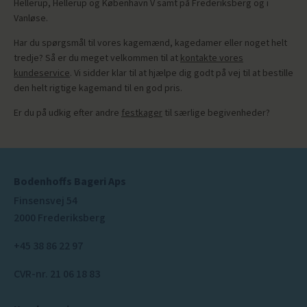
Hellerup, Hellerup og København V samt på Frederiksberg og i
Vanløse.
Har du spørgsmål til vores kagemænd, kagedamer eller noget helt
tredje? Så er du meget velkommen til at
kontakte vores
kundeservice
. Vi sidder klar til at hjælpe dig godt på vej til at bestille
den helt rigtige kagemand til en god pris.
Er du på udkig efter andre
festkager
til særlige begivenheder?
Bodenhoffs Bageri Aps
Finsensvej 54
2000 Frederiksberg
+45 38 86 22 97
CVR-nr. 21 06 18 83