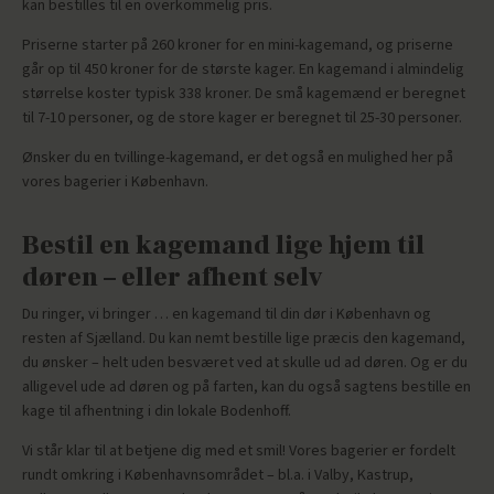
kan bestilles til en overkommelig pris.
Priserne starter på 260 kroner for en mini-kagemand, og priserne
går op til 450 kroner for de største kager. En kagemand i almindelig
størrelse koster typisk 338 kroner. De små kagemænd er beregnet
til 7-10 personer, og de store kager er beregnet til 25-30 personer.
Ønsker du en tvillinge-kagemand, er det også en mulighed her på
vores bagerier i København.
Bestil en kagemand lige hjem til
døren – eller afhent selv
Du ringer, vi bringer … en kagemand til din dør i København og
resten af Sjælland. Du kan nemt bestille lige præcis den kagemand,
du ønsker – helt uden besværet ved at skulle ud ad døren. Og er du
alligevel ude ad døren og på farten, kan du også sagtens bestille en
kage til afhentning i din lokale Bodenhoff.
Vi står klar til at betjene dig med et smil! Vores bagerier er fordelt
rundt omkring i Københavnsområdet – bl.a. i Valby, Kastrup,