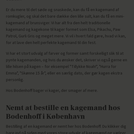
Er du mere til det søde og snaskede, kan du få en kagemand af
romkugler, og skal det bare dække den lille sult, kan du få en mini-
kagemand af brunsviger. Vi har alt fra den helt traditionelle
kagemand og kagekone til kager formet som Elsa, Pikachu, Paw
Patrol, Gurli Gris og meget mere. Vi vil i hvert fald gøre, hvad vi kan,
for at lave den helt perfekte kagemand til din fest.
Vi har et stort udvalg af farver og former samt forskelligt slik til at
pynte kagemanden, og hvis du ønsker det, skriver vi også gerne en
lille hilsen på kagen – for eksempel "Tillykke Noah!", "Hurra for
Emma", "Skønne 15 år", eller en særlig dato, der gør kagen ekstra
personlig.
Hos Bodenhoff bager vi kager, der smager af mere.
Nemt at bestille en kagemand hos
Bodenhoff i København
Bestilling af en kagemand er nemt her hos Bodenhoff. Du klikker dig
bare ind på siden med vores store udvalg af kagemænd og vælger