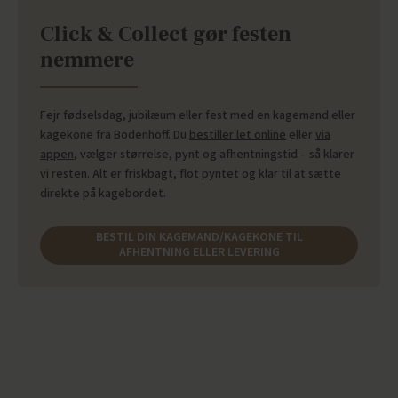
Click & Collect gør festen
nemmere
Fejr fødselsdag, jubilæum eller fest med en kagemand eller
kagekone fra Bodenhoff. Du
bestiller let online
eller
via
appen
, vælger størrelse, pynt og afhentningstid – så klarer
vi resten. Alt er friskbagt, flot pyntet og klar til at sætte
direkte på kagebordet.
BESTIL DIN KAGEMAND/KAGEKONE TIL
AFHENTNING ELLER LEVERING