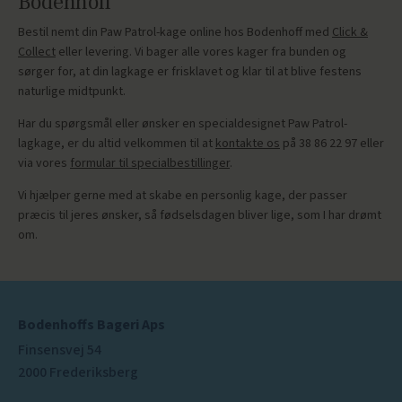
Bodenhoff
Bestil nemt din Paw Patrol-kage online hos Bodenhoff med
Click &
Collect
eller levering. Vi bager alle vores kager fra bunden og
sørger for, at din lagkage er frisklavet og klar til at blive festens
naturlige midtpunkt.
Har du spørgsmål eller ønsker en specialdesignet Paw Patrol-
lagkage, er du altid velkommen til at
kontakte os
på 38 86 22 97 eller
via vores
formular til specialbestillinger
.
Vi hjælper gerne med at skabe en personlig kage, der passer
præcis til jeres ønsker, så fødselsdagen bliver lige, som I har drømt
om.
Bodenhoffs Bageri Aps
Finsensvej 54
2000 Frederiksberg